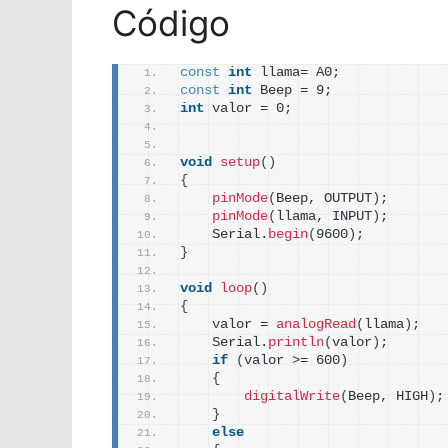
Código
const
int
 llama= A0;
const
int
 Beep = 9;
int
 valor = 0;
void
setup
()
{
pinMode
(
Beep, OUTPUT
)
;
pinMode
(
llama, INPUT
)
;
    Serial.
begin
(
9600
)
;
}
void
loop
()
{
    valor = 
analogRead
(
llama
)
;
    Serial.
println
(
valor
)
;
if
(
valor 
>
= 600
)
{
digitalWrite
(
Beep, HIGH
)
;
}
else