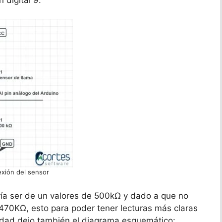
xión del sensor
ería ser de un valores de 500kΩ y dado a que no
470KΩ, esto para poder tener lecturas más claras
ridad dejo también el diagrama esquemático: