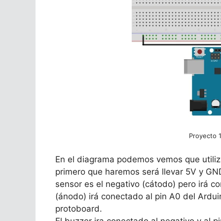
Proyecto 1
En el diagrama podemos vemos que utilizar
primero que haremos será llevar 5V y GND
sensor es el negativo (cátodo) pero irá co
(ánodo) irá conectado al pin A0 del Ardui
protoboard.
El buzzer ira conectado al negativo y al pin