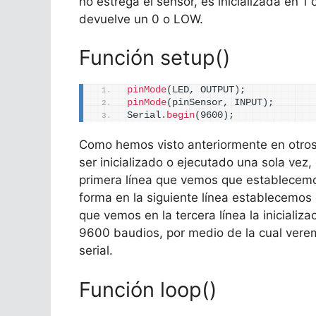
no estrega el sensor, es inicializada en 1
devuelve un 0 o LOW.
Función setup()
pinMode
(
LED, OUTPUT
)
;
pinMode
(
pinSensor, INPUT
)
;
Serial.
begin
(
9600
)
;  
Como hemos visto anteriormente en otros
ser inicializado o ejecutado una sola vez
primera línea que vemos que establecemos
forma en la siguiente línea establecemos 
que vemos en la tercera línea la inicializ
9600 baudios, por medio de la cual verem
serial.
Función loop()