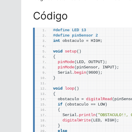
Código
#define LED 13
#define pinSensor 2
int
 obstaculo = HIGH;
void
setup
()
{
pinMode
(
LED, OUTPUT
)
;
pinMode
(
pinSensor, INPUT
)
;
  Serial.
begin
(
9600
)
;  
}
void
loop
()
{
  obstaculo = 
digitalRead
(
pinSens
if
(
obstaculo == LOW
)
{
    Serial.
println
(
"OBSTACULO!!, 
digitalWrite
(
LED, HIGH
)
;
}
else