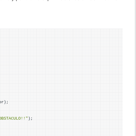
or
)
;
OBSTACULO!!"
)
;