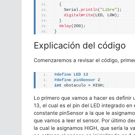
{
    Serial.
println
(
"Libre"
)
;
digitalWrite
(
LED, LOW
)
;
}
delay
(
200
)
;
}
Explicación del código
Comenzaremos a revisar el código, primer
#define LED 13
#define pinSensor 2
int
 obstaculo = HIGH;
Lo primero que vamos a hacer es definir 
13, el cual es el pin del LED integrado en
constante pinSensor a la que le asignamos 
que vamos a leer el sensor. Por último de
la cual le asignamos HIGH, que sería la v