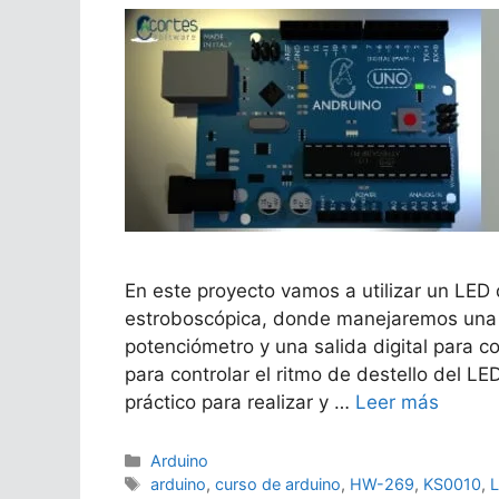
En este proyecto vamos a utilizar un LED 
estroboscópica, donde manejaremos una e
potenciómetro y una salida digital para c
para controlar el ritmo de destello del L
práctico para realizar y …
Leer más
Categorías
Arduino
Etiquetas
arduino
,
curso de arduino
,
HW-269
,
KS0010
,