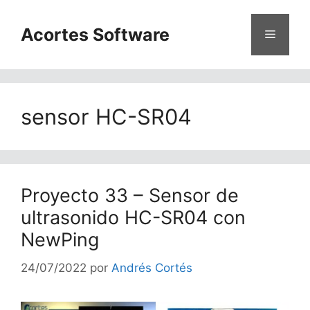
Saltar
al
Acortes Software
Menú
contenido
sensor HC-SR04
Proyecto 33 – Sensor de
ultrasonido HC-SR04 con
NewPing
24/07/2022
por
Andrés Cortés