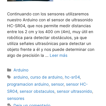
Continuando con los sensores utilizaremos
nuestro Arduino con el sensor de ultrasonido
HC-SR04, que nos permite medir distancias
entre los 2 cm y los 400 cm (4m), muy útil en
robótica para detectar obstáculos, ya que
utiliza señales ultrasónicas para detectar un
objeto frente a él y nos puede determinar con
algo de precisión la …
Leer más
Categorías
Arduino
Etiquetas
arduino
,
curso de arduino
,
hc-sr04
,
programacion arduino
,
sensor
,
sensor HC-
SR04
,
sensor obstaculos
,
sensor ultrasonido
,
sensores
Deja un comentario