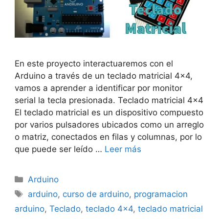
En este proyecto interactuaremos con el
Arduino a través de un teclado matricial 4×4,
vamos a aprender a identificar por monitor
serial la tecla presionada. Teclado matricial 4×4
El teclado matricial es un dispositivo compuesto
por varios pulsadores ubicados como un arreglo
o matriz, conectados en filas y columnas, por lo
que puede ser leído …
Leer más
Categorías
Arduino
Etiquetas
arduino
,
curso de arduino
,
programacion
arduino
,
Teclado
,
teclado 4x4
,
teclado matricial